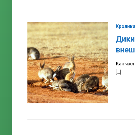
Кролик
Дики
внеш
Как час
[…]