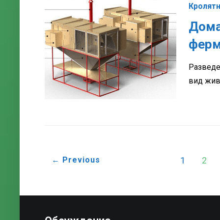
Кролят
Дома
ферм
Разведе
вид жив
← Previous
1
2