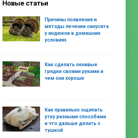
Новые статьи
Причины появления и
методы лечения синусита
у индюков в домашних
условиях
Как сделать ленивые
грядки своими руками и
чем они хороши
Как правильно ощипать
утку разными способами
и что дальше делать с
тушкой