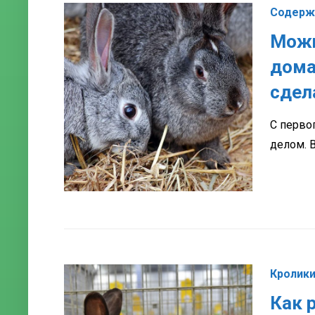
Содерж
Можн
дома
сдел
С перво
делом. 
Кролик
Как 