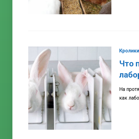
Кролик
Что 
лабо
На прот
как лабо