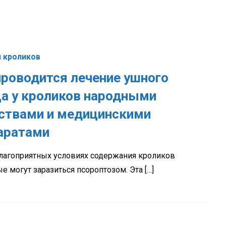
 кроликов
проводится лечение ушного
а у кроликов народными
ствами и медицинскими
аратами
лагоприятных условиях содержания кроликов
е могут заразиться псороптозом. Эта […]