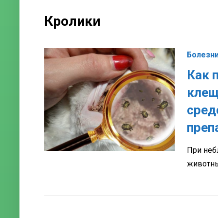
Кролики
Болезни
Как 
клещ
сред
преп
При неб
животны