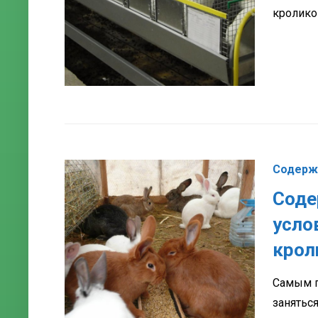
кролико
Содерж
Соде
усло
крол
Самым п
занятьс