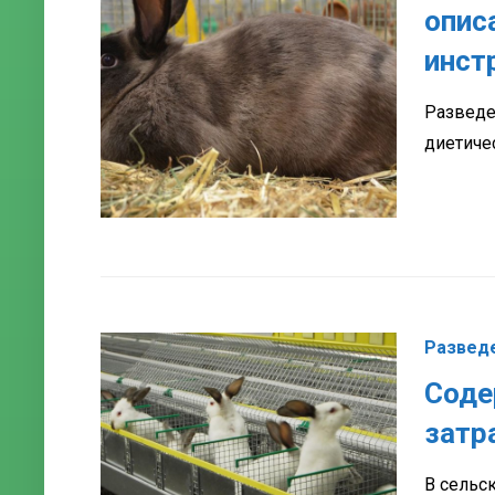
опис
инст
Разведе
диетиче
Разведе
Соде
затр
В сельс