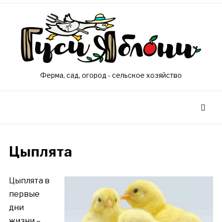
Ферма, сад, огород - сельское хозяйство
Цыплята
Цыплята в
первые
дни
жизни –