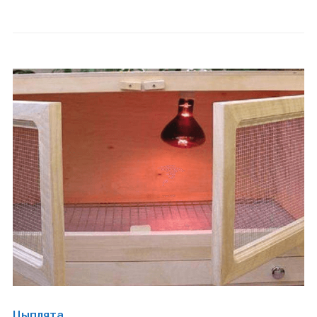
Цыплята