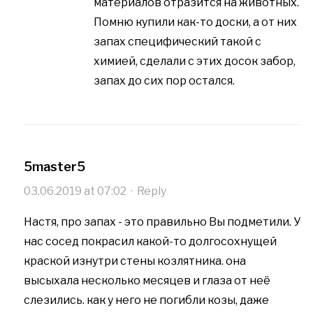
материалов отразится на животных.
Помню купили как-то доски, а от них
запах специфический такой с
химией, сделали с этих досок забор,
запах до сих пор остался.
5master5
03.06.2019 at 07:02
·
Reply
Настя, про запах - это правильно Вы подметили. У
нас сосед покрасил какой-то долгосохнущей
краской изнутри стены козлятника. она
высыхала несколько месяцев и глаза от неё
слезились. как у него не погибли козы, даже