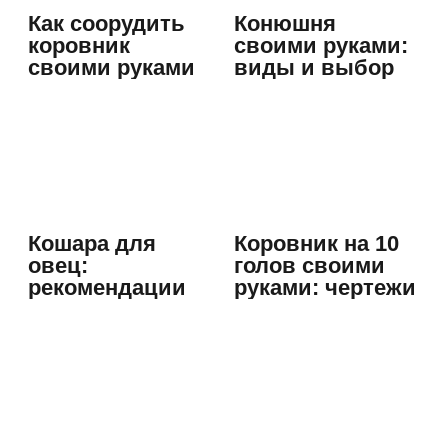
значение
Как соорудить
Конюшня
коровник
своими руками:
своими руками
виды и выбор
материалов
Кошара для
Коровник на 10
овец:
голов своими
рекомендации
руками: чертежи
по
могут…
строительству