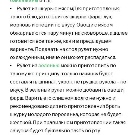
баклажаны
и т. д.
Рулет из шкуры с мясомДля приготовления
такого блюда готовится шкурка, фарш, лук,
морковь и специи по вкусу. Овощи с мясом
обжариваются пару минут на сковороде, а далее
готовится все так же, как и в предыдущем
варианте. Подавать на стол рулет нужно
охлажденным, иначе он может распадаться.
Рулет из
зеленью
можно приготовить по
такому же принципу, только начинку будет
составлять шпинат, укроп, петрушка, рукола – по
вкусу. В зеленый рулет можно добавить овощи,
фарш. Варить его слишком долго не нужно и
рекомендовано для его приготовления брать
шкурку молодого поросенка, которая не будет
жесткой. При правильном приготовлении такая
закуска будет буквально таять во рту.