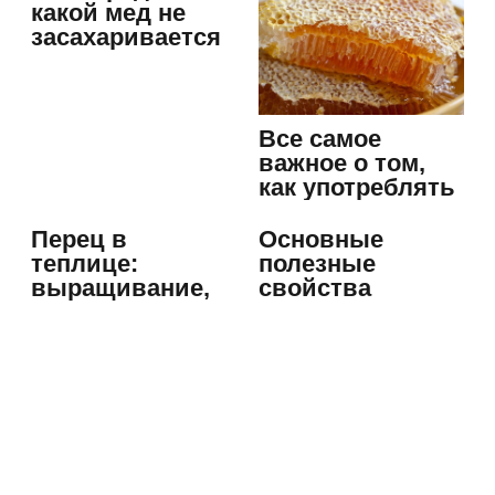
какой мед не
засахаривается
Все самое
важное о том,
как употреблять
мед в сотах
Перец в
Основные
теплице:
полезные
выращивание,
свойства
формирование
цветочного меда
куста и уход