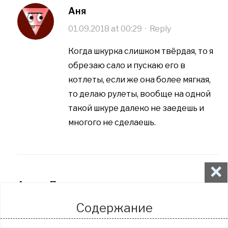
Аня
01.09.2018 at 00:29
·
Reply
Когда шкурка слишком твёрдая, то я
обрезаю сало и пускаю его в
котлеты, если же она более мягкая,
то делаю рулеты, вообще на одной
такой шкуре далеко не заедешь и
многого не сделаешь.
×
Артем Попов
03.10.2018 at 14:15
·
Reply
Содержание
Несмотря на явную экзотичность такого