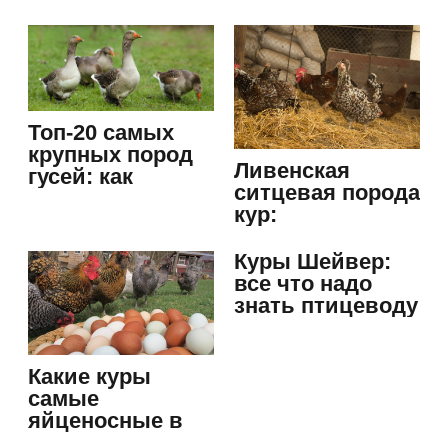
характер и
внешний вид
Топ-20 самых
крупных пород
Ливенская
гусей: как
ситцевая порода
выбрать и…
кур:
возвращение к
истокам
Куры Шейвер:
все что надо
знать птицеводу
о…
Какие куры
самые
яйценосные в
условиях