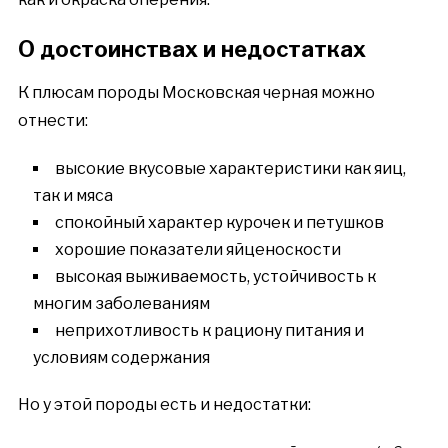
О достоинствах и недостатках
К плюсам породы Московская черная можно
отнести:
высокие вкусовые характеристики как яиц,
так и мяса
спокойный характер курочек и петушков
хорошие показатели яйценоскости
высокая выживаемость, устойчивость к
многим заболеваниям
неприхотливость к рациону питания и
условиям содержания
Но у этой породы есть и недостатки: