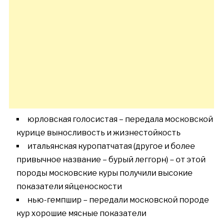
юрловская голосистая – передала московской
курице выносливость и жизнестойкость
итальянская куропатчатая (другое и более
привычное название – бурый леггорн) – от этой
породы московские куры получили высокие
показатели яйценоскости
нью-гемпшир – передали московской породе
кур хорошие мясные показатели