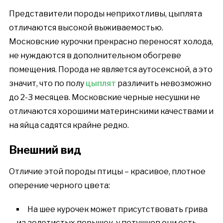
Представители породы неприхотливы, цыплята
отличаются высокой выживаемостью.
Московские курочки прекрасно переносят холода,
не нуждаются в дополнительном обогреве
помещения. Порода не является аутосексной, а это
значит, что по полу
цыплят
различить невозможно
до 2-3 месяцев. Московские черные несушки не
отличаются хорошими материнскими качествами и
на яйца садятся крайне редко.
Внешний вид
Отличие этой породы птицы – красивое, плотное
оперение черного цвета:
На шее курочек может присутствовать грива
из золотистых перышек, у петушков они есть