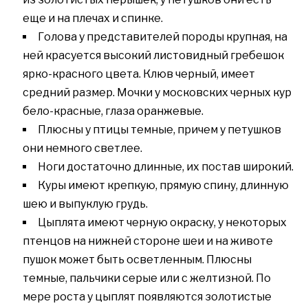
еще и на плечах и спинке.
Голова у представителей породы крупная, на
ней красуется высокий листовидный гребешок
ярко-красного цвета. Клюв черный, имеет
средний размер. Мочки у московских черных кур
бело-красные, глаза оранжевые.
Плюсны у птицы темные, причем у петушков
они немного светлее.
Ноги достаточно длинные, их постав широкий.
Куры имеют крепкую, прямую спину, длинную
шею и выпуклую грудь.
Цыплята имеют черную окраску, у некоторых
птенцов на нижней стороне шеи и на животе
пушок может быть осветленным. Плюсны
темные, пальчики серые или с желтизной. По
мере роста у цыплят появляются золотистые