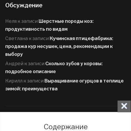
Обсуждение
Неля
к записи
Шерстные породы коз:
продуктивность по видам
Светлана
к записи
Кучинская птицефабрика:
продажа кур несушек, цена, рекомендации к
выбору
Андрей
к записи
Сколько зубов у коровы:
подробное описание
Кирилл
к записи
Выращивание огурцов в теплице
зимой: преимущества
×
Copyright © 2017 - 2024 Гуси Яблони
Содержание
Контакты
|
Карта сайта
|
О сайте