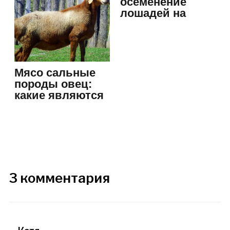
осеменение
лошадей на
частном
подворье…
Мясо сальные
породы овец:
какие являются
самыми…
3 комментария