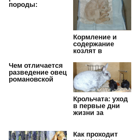
породы:
размножение и
нюансы
выведения
Кормление и
содержание
козлят в
молочный
период:…
Чем отличается
разведение овец
романовской
породы,…
Крольчата: уход
в первые дни
жизни за
выводком
Как проходит