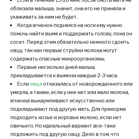
Если в течение 15-20 мин. после окота мать не
облизала малыша, значит, она его не приняла и
ухаживать за ним не будет.
Когда ягненок поднялся на ноги ему нужно
помочь найти вымя и поддержать голову, пока он
сосет. Перед этим обязательно немного сдоить
овцу, так как первые струйки молока могут
содержать опасные микроорганизмы.
Первые несколько дней малыш
прикладывается к вымени каждые 2-3 часа.
Если
овца
отказалась от новорожденного или
умерла, а также, если у нее нет или мало молока,
ягненка выкармливают искусственно или
подкладывают под другую мать. Для прикорма
подходить козье и коровье молоко, если нет
овечьего. Но идеальный вариант все-таки
подложить под другую овцу. Дело в том, что