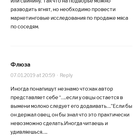
или свинину. Так что на подворье можно
разводить ягнят, но необходимо провести
маркетинговые исследования по продаже мяса
по соседям.
Флюза
07.01.2019 at 20:59
·
Reply
Иногда понапишут незнамо что:как автор
представляет себе “…..если у овцы остается в
вымени молоко следует его додаивать….”Если бы
он держал овец, он бы знал что это практически
невозможно сделать.Иногда читаешь и
удивляешься…..