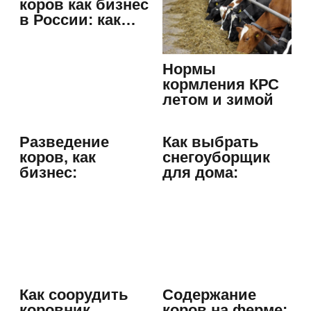
коров как бизнес
в России: как…
Нормы
кормления КРС
летом и зимой
Разведение
Как выбрать
коров, как
снегоуборщик
бизнес:
для дома:
рентабельность
особенности и…
и…
Как соорудить
Содержание
коровник
коров на ферме: