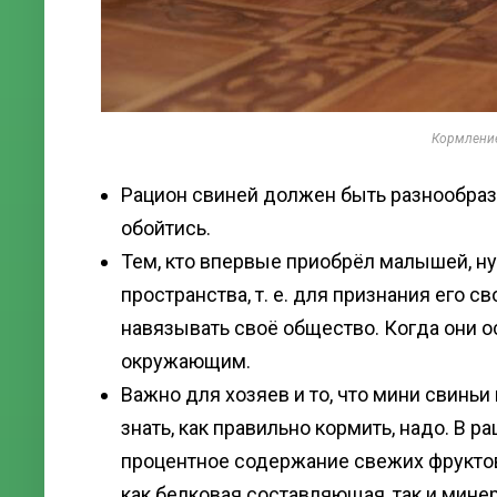
Кормлени
Рацион свиней должен быть разнообразн
обойтись.
Тем, кто впервые приобрёл малышей, н
пространства, т. е. для признания его св
навязывать своё общество. Когда они ос
окружающим.
Важно для хозяев и то, что мини свиньи
знать, как правильно кормить, надо. В 
процентное содержание свежих фруктов
как белковая составляющая, так и мине