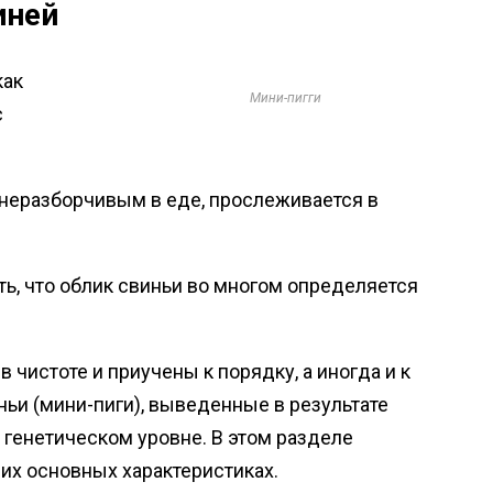
иней
как
Мини-пигги
с
 неразборчивым в еде, прослеживается в
ь, что облик свиньи во многом определяется
чистоте и приучены к порядку, а иногда и к
ьи (мини-пиги), выведенные в результате
 генетическом уровне. В этом разделе
 их основных характеристиках.