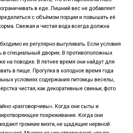
 ограничивать в еде. Лишний вес не добавляет
пределиться с объёмом порции и повышать её
корма. Свежая и чистая вода всегда должна
бходимо их регулярно выгуливать. Если условия
ть в специальный дворик. В противоположных
е на поводке. В летнее время они найдут для
авать в пище. Прогулка в холодное время года
ильных условиях содержания питомцы веселы,
ёрстка чистая, как декоративные свиньи, фото
айно «разговорчивы». Когда они сыты и
умиротворяющее похрюкивание. Когда они
о издают громкие визги, не щадящие нервной
смущает. Многие из них утверждают, что по