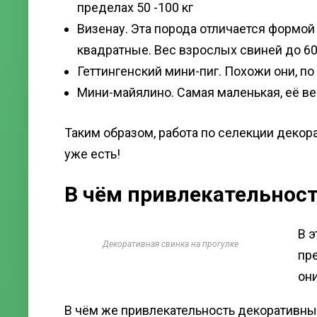
пределах 50 -100 кг
Визенау. Эта порода отличается формой т
квадратные. Вес взрослых свиней до 60 
Геттингенский мини-пиг. Похожи они, по
Мини-майялино. Самая маленькая, её вес
Таким образом, работа по селекции декор
уже есть!
В чём привлекательнос
В э
Декоративная свинка на прогулке
пр
он
В чём же привлекательность декоративны