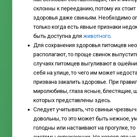
склонны к перееданию, потому их стоит
здоровья даже свиньям. Необходимо о
только когда есть явные признаки недо
быть доступна для
животного
.
Для сохранения здоровья питомцев нео
располагают, то проще свинок выпусти
случаях питомцев выгуливают в ошейник
себя на улице, то чего им может недост
призвана закалить здоровье. При прав
миролюбивы, глаза ясные, блестящие, ш
которых представлены здесь.
Следует учитывать, что свиньи чрезвыч
довольны, то это может быть нежное, 
голодны или настаивают на прогулке, т
системы окружающих. Но хозяев это не 