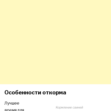
Особенности откорма
Лучшее
Кормление свиней
время для