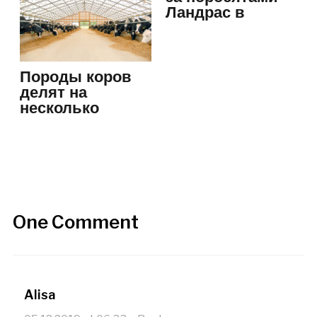
Ландрас в
домашних
условиях
Породы коров
делят на
несколько
видов:
особенности…
One Comment
Alisa