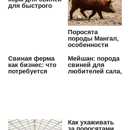
для быстрого
роста при…
Поросята
породы Мангал,
особенности
разведения и…
Свиная ферма
Мейшан: порода
как бизнес: что
свиней для
потребуется
любителей сала,
ливера и…
Как ухаживать
за поросятами