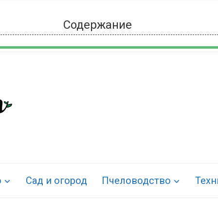
Содержание
о
Сад и огород
Пчеловодство
Техн