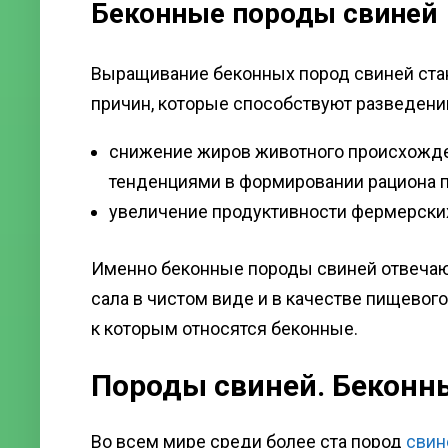
Беконные породы свиней
Выращивание беконных пород свиней ста
причин, которые способствуют разведе
снижение жиров животного происхожд
тенденциями в формировании рациона п
увеличение продуктивности фермерски
Именно беконные породы свиней отвечаю
сала в чистом виде и в качестве пищево
к которым относятся беконные.
Породы свиней. Беконн
Во всем мире среди более ста пород
свин