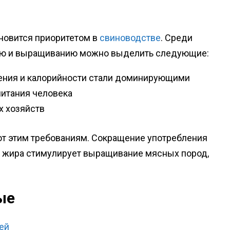
новится приоритетом в
свиноводстве
. Среди
нию и выращиванию можно выделить следующие:
ения и калорийности стали доминирующими
итания человека
х хозяйств
т этим требованиям. Сокращение употребления
го жира стимулирует выращивание мясных пород,
ые
ей