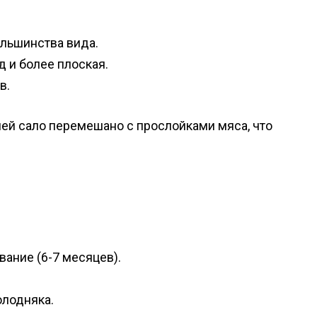
ольшинства вида.
д и более плоская.
в.
иней сало перемешано с прослойками мяса, что
ание (6-7 месяцев).
олодняка.