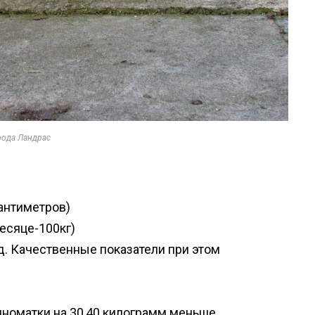
рода Ландрас
сантиметров)
есяце-100кг)
д. Качественные показатели при этом
виноматки на 30,40 килограмм меньше