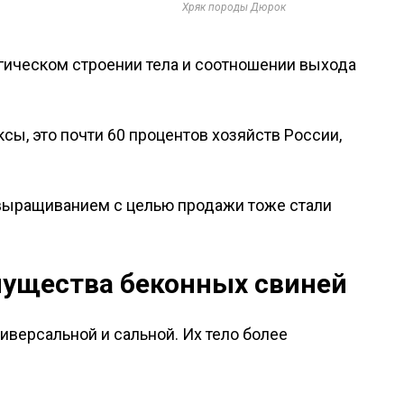
Хряк породы Дюрок
гическом строении тела и соотношении выхода
ы, это почти 60 процентов хозяйств России,
 выращиванием с целью продажи тоже стали
мущества беконных свиней
иверсальной и сальной. Их тело более